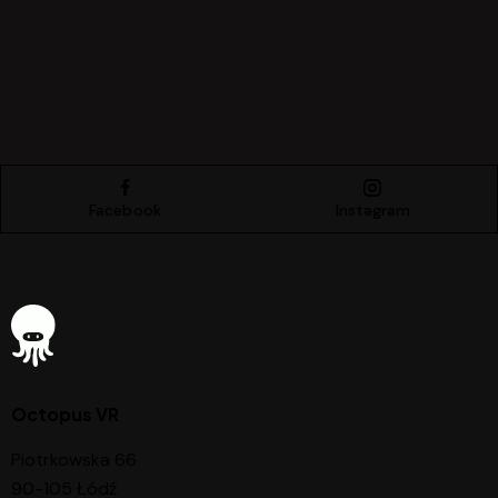
Facebook
Instagram
Octopus VR
Piotrkowska 66
90-105 Łódź