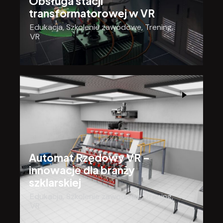
Obsługa stacji
transformatorowej w VR
Edukacja
,
Szkolenie zawodowe
,
Trening
,
VR
Automat Rzędowy VR –
innowacje dla branży
szklarskiej
Edukacja
,
Szkolenie zawodowe
,
Trening
,
VR