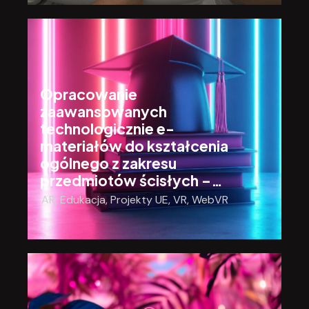
Opracowanie
zaawansowanych
technologicznie e-
materiałów do kształcenia
ogólnego z zakresu
przedmiotów ścisłych –…
AR
,
Edukacja
,
Projekty UE
,
VR
,
WebVR