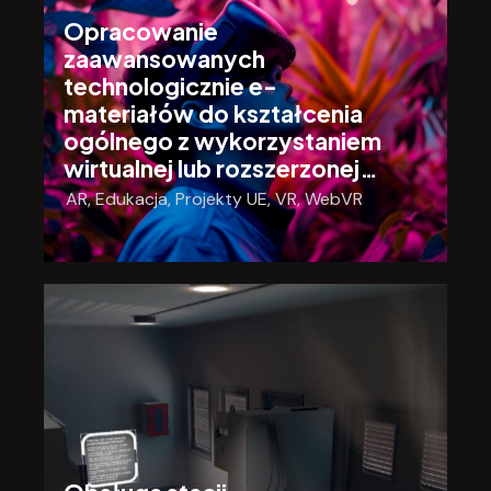
Opracowanie
zaawansowanych
technologicznie e-
materiałów do kształcenia
ogólnego z wykorzystaniem
wirtualnej lub rozszerzonej…
AR
,
Edukacja
,
Projekty UE
,
VR
,
WebVR