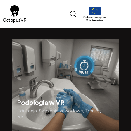
Podologia w VR
Edukacja
,
Szkolenie zawodowe
,
Trening
,
VR