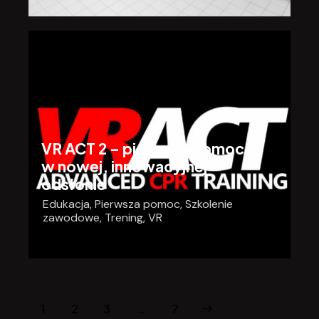
VR ACT 2 – pierwsza pomoc
w nowej, innowacyjnej
odsłonie
Edukacja
,
Pierwsza pomoc
,
Szkolenie
zawodowe
,
Trening
,
VR
1
2
3
>
…
7