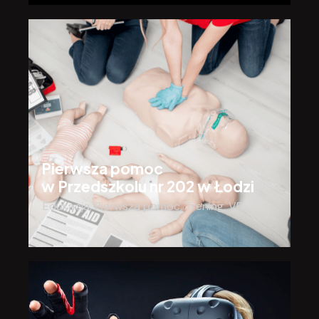
Pierwsza pomoc
w Przedszkolu nr 202 w Łodzi
Edukacja
,
Pierwsza pomoc
,
Trening
,
VR