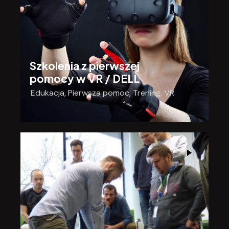
Szkolenia z pierwszej
pomocy w VR / DELL
Edukacja
,
Pierwsza pomoc
,
Trening
,
VR