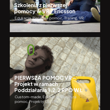
Szkolenia z pierwszej
pomocy w VR / Ericsson
Edukacja
,
Pierwsza pomoc
,
Trening
,
VR
PIERWSZA POMOC VR –
Projekt w ramach
Poddziałania 1.2.2 RPO WŁ
Custom-made
,
Edukacja
,
Pierwsza
pomoc
,
Projekty UE
,
VR