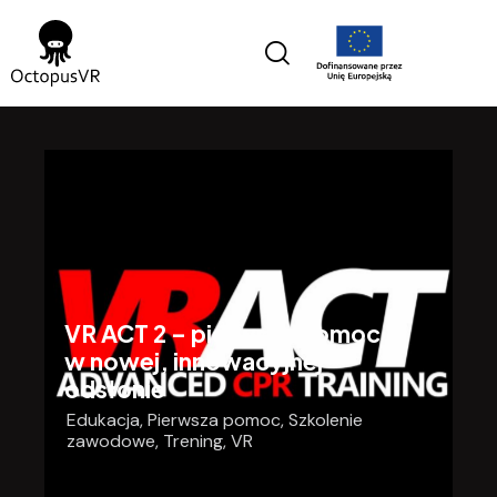
VR ACT 2 – pierwsza pomoc
w nowej, innowacyjnej
odsłonie
Edukacja
,
Pierwsza pomoc
,
Szkolenie
zawodowe
,
Trening
,
VR