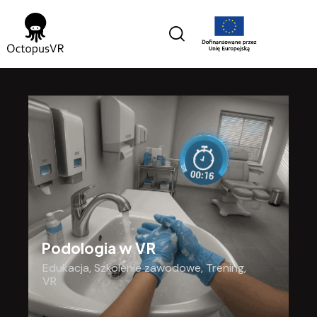
Podologia w VR
Edukacja
,
Szkolenie zawodowe
,
Trening
,
VR