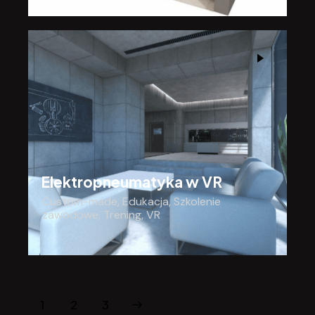
Elektropneumatyka w VR
Custom-made
,
Edukacja
,
Szkolenie
zawodowe
,
Trening
,
VR
1
>
2
3