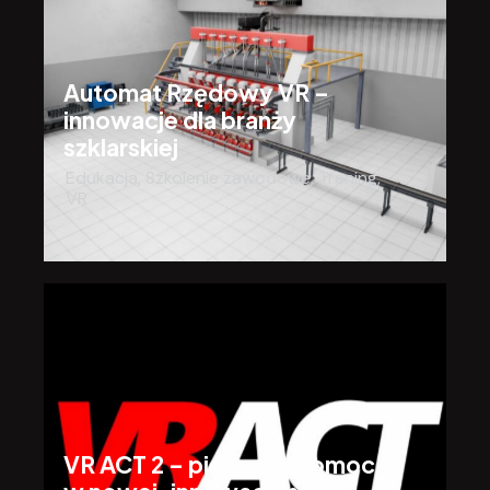
Automat Rzędowy VR –
innowacje dla branży
szklarskiej
Edukacja
,
Szkolenie zawodowe
,
Trening
,
VR
VR ACT 2 – pierwsza pomoc