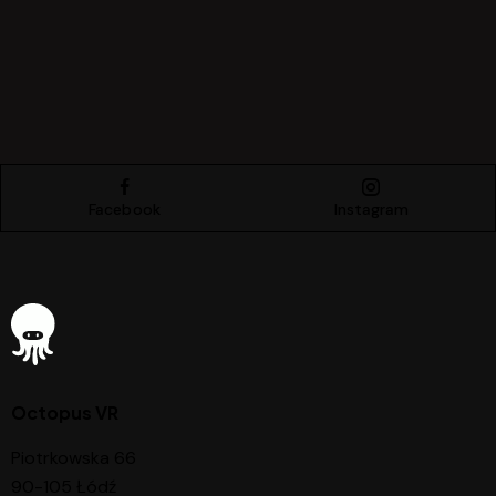
Facebook
Instagram
Octopus VR
Piotrkowska 66
90-105 Łódź