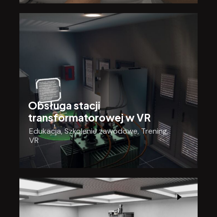
Obsługa stacji
transformatorowej w VR
Edukacja
,
Szkolenie zawodowe
,
Trening
,
VR